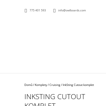
K
Přejít
na
O
ZPĚT
ZPĚT
775 401 593
info@owlboards.com
obsah
DO
DO
Š
OBCHODU
OBCHODU
Í
K
Domů
/
Komplety
/
Cruising
/
InkSting Cutout komplet
INKSTING CUTOUT
KOMPLET