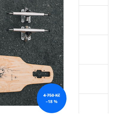
4 750 Kč
–18 %