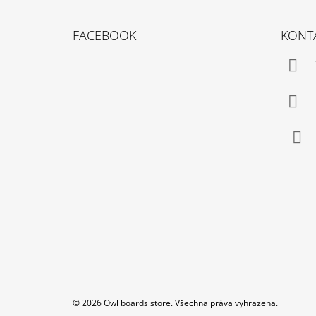
Z
Á
FACEBOOK
KONT
P
A
T
Í
Fac
© 2026 Owl boards store. Všechna práva vyhrazena.