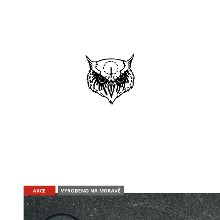
CO POTŘEBUJETE NAJÍT?
HLEDAT
DOPORUČUJEME
AKCE
VYROBENO NA MORAVĚ