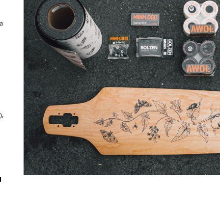
a
),
l