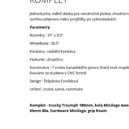
Jednoduchá, měkčí deska pro nenáročné jezdce, vhodná n
rychlou přepravu nebo projížďky po cyklostezkách.
Parametry
Rozměry : 37" x 9,5"
Wheelbase : 30.5"
Konkáva : radiální konkáva
Features : dropthru
Konstrukce : 7 vrstev kanadského javoru (hard rock maple
lisováno za studena v CNC formě
Design : Štěpánka Coufalová
Určení : cruise, carve, commute
Komplet - trucky Triumph 180mm, kola Minilogo Awo
63mm 80a, hardware Minilogo, grip Roam