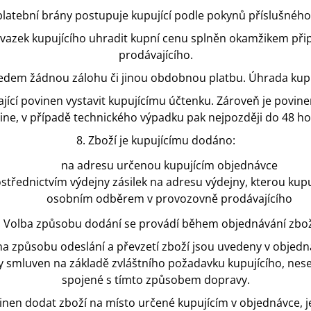
platební brány postupuje kupující podle pokynů příslušného
závazek kupujícího uhradit kupní cenu splněn okamžikem přip
prodávajícího.
ředem žádnou zálohu či jinou obdobnou platbu. Úhrada kup
ající povinen vystavit kupujícímu účtenku. Zároveň je povin
ine, v případě technického výpadku pak nejpozději do 48 h
8. Zboží je kupujícímu dodáno:
na adresu určenou kupujícím objednávce
střednictvím výdejny zásilek na adresu výdejny, kterou kupují
osobním odběrem v provozovně prodávajícího
. Volba způsobu dodání se provádí během objednávání zbož
 na způsobu odeslání a převzetí zboží jsou uvedeny v objed
y smluven na základě zvláštního požadavku kupujícího, nese
spojené s tímto způsobem dopravy.
vinen dodat zboží na místo určené kupujícím v objednávce, je