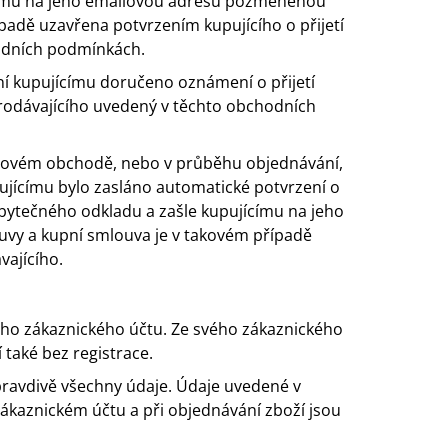
jícímu na jeho emailovou adresu pozměněnou
adě uzavřena potvrzením kupujícího o přijetí
odních podmínkách.
ní kupujícímu doručeno oznámení o přijetí
prodávajícího uvedený v těchto obchodních
rnetovém obchodě, nebo v průběhu objednávání,
pujícímu bylo zasláno automatické potvrzení o
bytečného odkladu a zašle kupujícímu na jeho
vy a kupní smlouva je v takovém případě
vajícího.
ého zákaznického účtu. Ze svého zákaznického
také bez registrace.
 pravdivě všechny údaje. Údaje uvedené v
 zákaznickém účtu a při objednávání zboží jsou