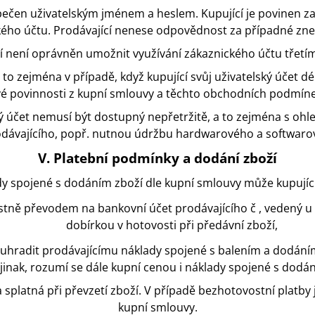
pečen uživatelským jménem a heslem. Kupující je povinen z
kého účtu. Prodávající nenese odpovědnost za případné zneu
cí není oprávněn umožnit využívání zákaznického účtu třet
 to zejména v případě, když kupující svůj uživatelský účet dé
vé povinnosti z kupní smlouvy a těchto obchodních podmíne
lský účet nemusí být dostupný nepřetržitě, a to zejména s 
dávajícího, popř. nutnou údržbu hardwarového a softwarov
V. Platební podmínky a dodání zboží
dy spojené s dodáním zboží dle kupní smlouvy může kupující
tně převodem na bankovní účet prodávajícího č , vedený u 
dobírkou v hotovosti při předávní zboží,
n uhradit prodávajícímu náklady spojené s balením a dodáním
jinak, rozumí se dále kupní cenou i náklady spojené s dodá
a splatná při převzetí zboží. V případě bezhotovostní platb
kupní smlouvy.