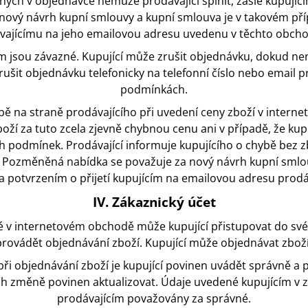
ených v objednávce nemůže prodávající splnit, zašle kupu
ový návrh kupní smlouvy a kupní smlouva je v takovém příp
ávajícímu na jeho emailovou adresu uvedenu v těchto obch
ím jsou závazné. Kupující může zrušit objednávku, dokud ne
rušit objednávku telefonicky na telefonní číslo nebo email 
podmínkách.
hybě na straně prodávajícího při uvedení ceny zboží v inte
oží za tuto zcela zjevně chybnou cenu ani v případě, že ku
 podmínek. Prodávající informuje kupujícího o chybě bez z
ozměněná nabídka se považuje za nový návrh kupní smlou
 potvrzením o přijetí kupujícím na emailovou adresu prodá
IV. Zákaznický účet
né v internetovém obchodě může kupující přistupovat do sv
provádět objednávání zboží. Kupující může objednávat zboží 
a při objednávání zboží je kupující povinen uvádět správně a
ejich změně povinen aktualizovat. Údaje uvedené kupujícím v
prodávajícím považovány za správné.