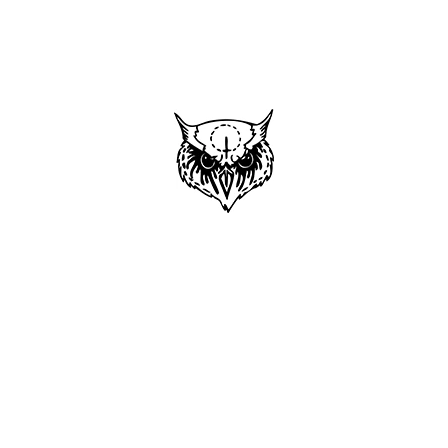
CO POTŘEBUJETE NAJÍT?
HLEDAT
DOPORUČUJEME