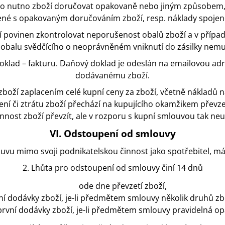
ího nutno zboží doručovat opakovaně nebo jiným způsobem, 
ené s opakovaným doručováním zboží, resp. náklady spoje
ící povinen zkontrolovat neporušenost obalů zboží a v příp
 obalu svědčícího o neoprávněném vniknutí do zásilky nemusí
doklad – fakturu. Daňový doklad je odeslán na emailovou adr
dodávanému zboží.
 zboží zaplacením celé kupní ceny za zboží, včetně nákladů n
í či ztrátu zboží přechází na kupujícího okamžikem převze
nnost zboží převzít, ale v rozporu s kupní smlouvou tak neuč
VI. Odstoupení od smlouvy
louvu mimo svoji podnikatelskou činnost jako spotřebitel, 
2. Lhůta pro odstoupení od smlouvy činí 14 dnů
ode dne převzetí zboží,
ní dodávky zboží, je-li předmětem smlouvy několik druhů zb
první dodávky zboží, je-li předmětem smlouvy pravidelná o