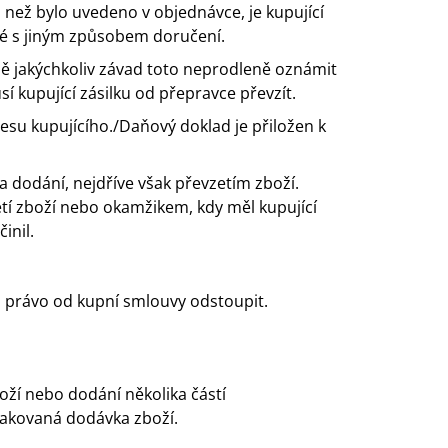
než bylo uvedeno v objednávce, je kupující
né s jiným způsobem doručení.
adě jakýchkoliv závad toto neprodleně oznámit
 kupující zásilku od přepravce převzít.
esu kupujícího./Daňový doklad je přiložen k
a dodání, nejdříve však převzetím zboží.
tí zboží nebo okamžikem, kdy měl kupující
inil.
má právo od kupní smlouvy odstoupit.
oží nebo dodání několika částí
pakovaná dodávka zboží.