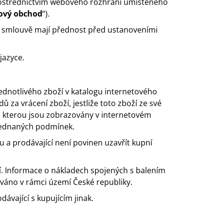
rostřednictvím webového rozhraní umístěného
ový obchod
“).
í smlouvě mají přednost před ustanoveními
jazyce.
jednotlivého zboží v katalogu internetového
za vrácení zboží, jestliže toto zboží ze své
o kterou jsou zobrazovány v internetovém
sjednaných podmínek.
 a prodávající není povinen uzavřít kupní
. Informace o nákladech spojených s balením
váno v rámci území České republiky.
ávající s kupujícím jinak.