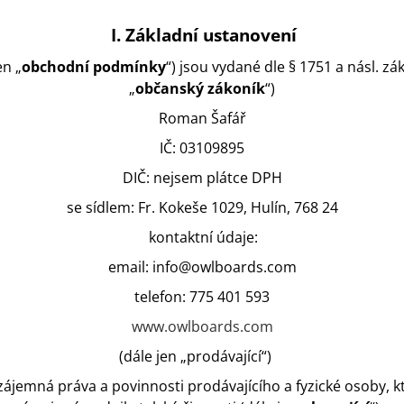
I.
Základní ustanovení
en „
obchodní podmínky
“) jsou vydané dle § 1751 a násl. z
„
občanský zákoník
“)
Roman Šafář
IČ: 03109895
DIČ: nejsem plátce DPH
se sídlem: Fr. Kokeše 1029, Hulín, 768 24
kontaktní údaje:
email: info@owlboards.com
telefon: 775 401 593
www.owlboards.com
(dále jen „prodávající“)
ájemná práva a povinnosti prodávajícího a fyzické osoby, 