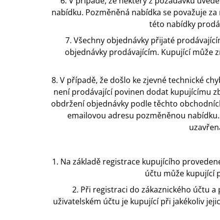
6. V případě, že některý z požadavků uved
nabídku. Pozměněná nabídka se považuje za n
této nabídky prod
7. Všechny objednávky přijaté prodávajíc
objednávky prodávajícím. Kupující může z
8. V případě, že došlo ke zjevné technické c
není prodávající povinen dodat kupujícímu zb
obdržení objednávky podle těchto obchodních
emailovou adresu pozměněnou nabídku. P
uzavřena
1. Na základě registrace kupujícího provede
účtu může kupující 
2. Při registraci do zákaznického účtu 
uživatelském účtu je kupující při jakékoliv j