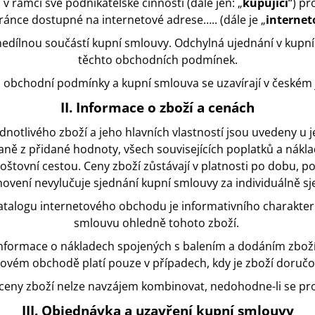
v rámci své podnikatelské činnosti (dále jen: „
kupující
“) p
ánce dostupné na internetové adrese….. (dále je „
internet
edílnou součástí kupní smlouvy. Odchylná ujednání v kupn
těchto obchodních podmínek.
o obchodní podmínky a kupní smlouva se uzavírají v českém 
II. Informace o zboží a cenách
ednotlivého zboží a jeho hlavních vlastností jsou uvedeny u 
ě z přidané hodnoty, všech souvisejících poplatků a nákladů 
štovní cestou. Ceny zboží zůstávají v platnosti po dobu, p
ovení nevylučuje sjednání kupní smlouvy za individuálně 
atalogu internetového obchodu je informativního charakteru
smlouvu ohledně tohoto zboží.
informace o nákladech spojených s balením a dodáním zboží
ovém obchodě platí pouze v případech, kdy je zboží doručo
 ceny zboží nelze navzájem kombinovat, nedohodne-li se prod
III. Objednávka a uzavření kupní smlouvy