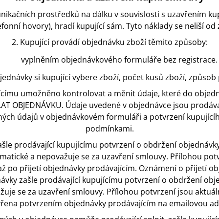
unikačních prostředků na dálku v souvislosti s uzavřením ku
efonní hovory), hradí kupující sám. Tyto náklady se neliší od 
2. Kupující provádí objednávku zboží těmito způsoby:
vyplněním objednávkového formuláře bez registrace.
bjednávky si kupující vybere zboží, počet kusů zboží, způsob 
ícímu umožněno kontrolovat a měnit údaje, které do objedná
ESLAT OBJEDNÁVKU. Údaje uvedené v objednávce jsou prodáv
nných údajů v objednávkovém formuláři a potvrzení kupující
podmínkami.
le prodávající kupujícímu potvrzení o obdržení objednávky
omatické a nepovažuje se za uzavření smlouvy. Přílohou po
až po přijetí objednávky prodávajícím. Oznámení o přijetí 
ávky zašle prodávající kupujícímu potvrzení o obdržení obj
ažuje se za uzavření smlouvy. Přílohou potvrzení jsou aktu
vřena potvrzením objednávky prodávajícím na emailovou adr