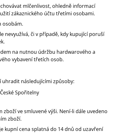
achovávat mlčenlivost, ohledně informací
žití zákaznického účtu třetími osobami.
ím osobám.
le nevyužívá, či v případě, kdy kupující poruší
k.
ohledem na nutnou údržbu hardwarového a
ého vybavení třetích osob.
 uhradit následujícími způsoby:
České Spořitelny
 zboží ve smluvené výši. Není-li dále uvedeno
ním zboží.
y je kupní cena splatná do 14 dnů od uzavření