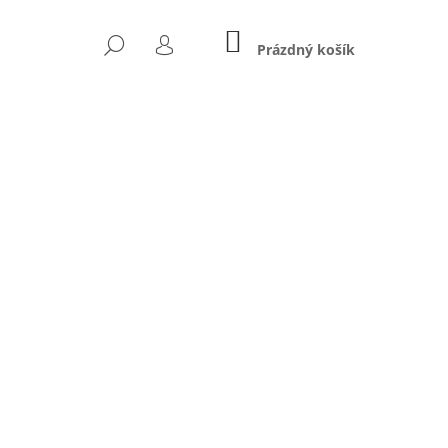
NÁKUPNÍ
HLEDAT
KOŠÍK
Prázdný košík
PŘIHLÁŠENÍ