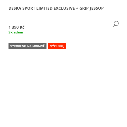
DESKA SPORT LIMITED EXCLUSIVE + GRIP JESSUP
DE
1 390 Kč
Skladem
VYROBENO NA MORAVĚ
VÝPRODEJ