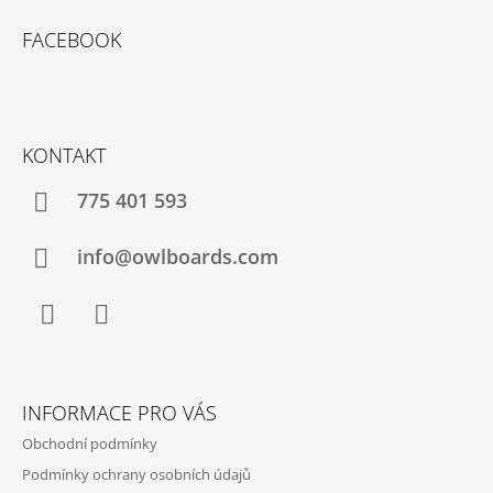
Z
R
Á
V
FACEBOOK
P
K
Y
A
V
T
Ý
P
Í
KONTAKT
I
S
U
775 401 593
info@owlboards.com
Facebook
Instagram
INFORMACE PRO VÁS
Obchodní podmínky
Podmínky ochrany osobních údajů