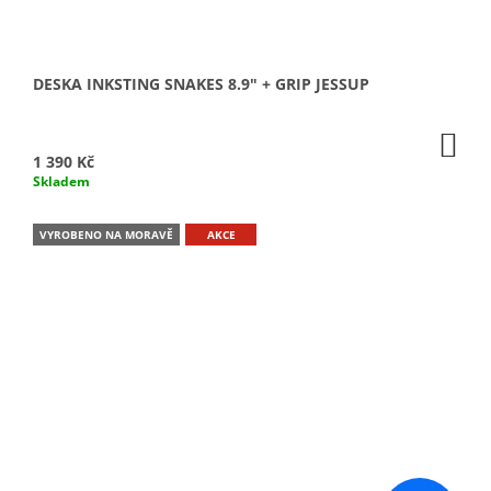
DESKA INKSTING SNAKES 8.9" + GRIP JESSUP
DO
KO
1 390 Kč
Skladem
VYROBENO NA MORAVĚ
AKCE