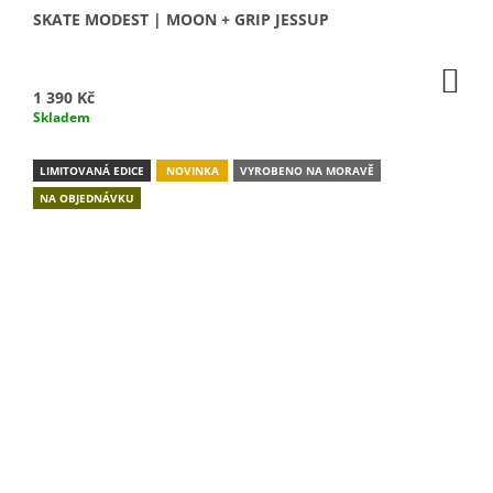
SKATE MODEST | MOON + GRIP JESSUP
DO
KO
1 390 Kč
Skladem
LIMITOVANÁ EDICE
NOVINKA
VYROBENO NA MORAVĚ
NA OBJEDNÁVKU