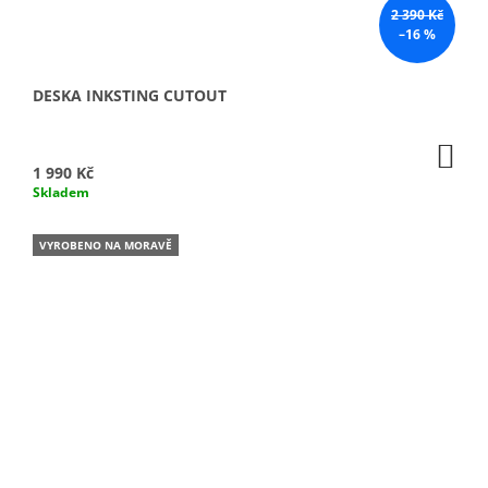
2 390 Kč
–16 %
DESKA INKSTING CUTOUT
DO
KO
1 990 Kč
Skladem
VYROBENO NA MORAVĚ