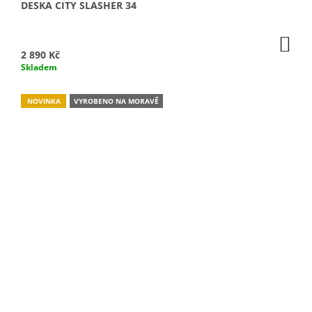
DESKA CITY SLASHER 34
DO
KO
2 890 Kč
Skladem
NOVINKA
VYROBENO NA MORAVĚ