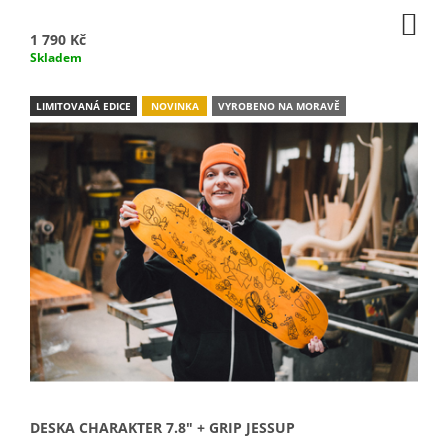
J
DO
KO
E
1 790 Kč
M
Skladem
E
LIMITOVANÁ EDICE
NOVINKA
VYROBENO NA MORAVĚ
DESKA CHARAKTER 7.8" + GRIP JESSUP