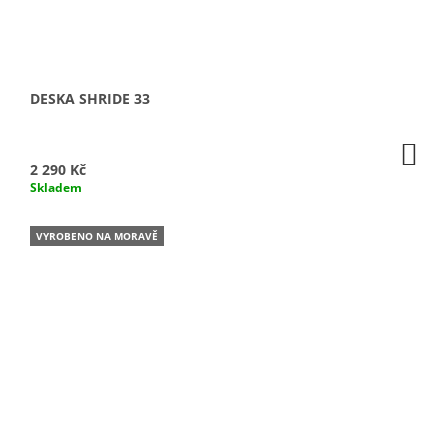
DESKA SHRIDE 33
DO
KO
2 290 Kč
Skladem
VYROBENO NA MORAVĚ