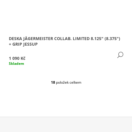
DESKA JÄGERMEISTER COLLAB. LIMITED 8.125" (8.375")
+ GRIP JESSUP
DE
1 090 Kč
Skladem
18
položek celkem
O
V
L
Á
D
A
C
Í
P