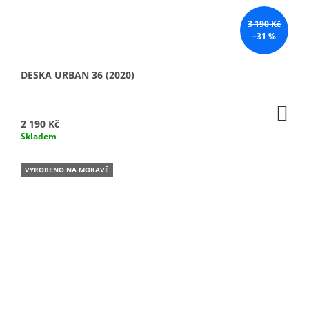
3 190 Kč
–31 %
DESKA URBAN 36 (2020)
DO
KO
2 190 Kč
Skladem
VYROBENO NA MORAVĚ