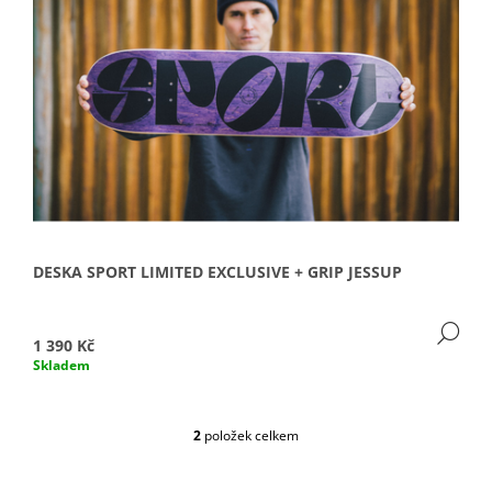
J
E
M
E
DESKA SPORT LIMITED EXCLUSIVE + GRIP JESSUP
DE
1 390 Kč
Skladem
2
položek celkem
O
V
L