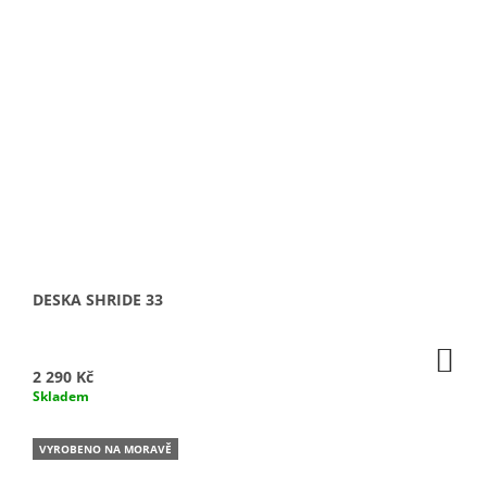
DESKA SHRIDE 33
DO
KO
2 290 Kč
Skladem
VYROBENO NA MORAVĚ