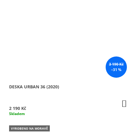
3 190 Kč
–31 %
DESKA URBAN 36 (2020)
DO
KO
2 190 Kč
Skladem
VYROBENO NA MORAVĚ