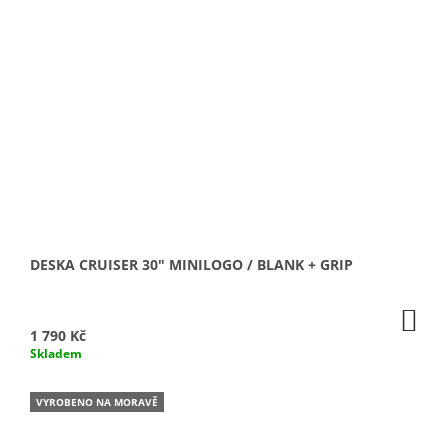
DESKA CRUISER 30" MINILOGO / BLANK + GRIP
DO
KO
1 790 Kč
Skladem
VYROBENO NA MORAVĚ