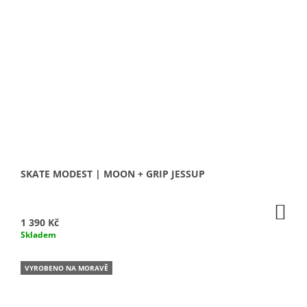
SKATE MODEST | MOON + GRIP JESSUP
DO
KO
1 390 Kč
Skladem
VYROBENO NA MORAVĚ