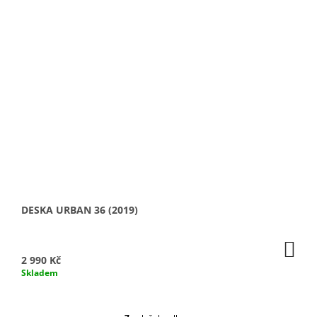
DESKA URBAN 36 (2019)
DO
KO
2 990 Kč
Skladem