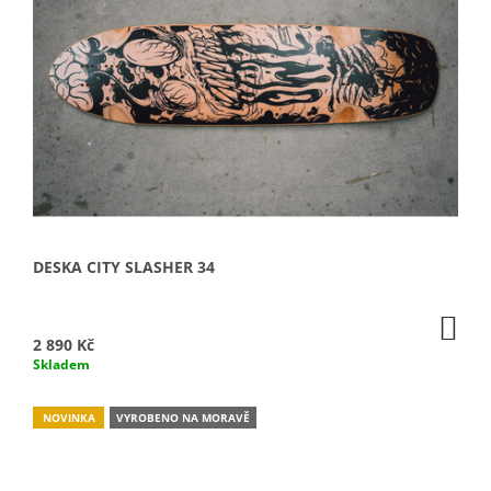
J
E
M
E
DESKA CITY SLASHER 34
DO
KO
2 890 Kč
Skladem
NOVINKA
VYROBENO NA MORAVĚ