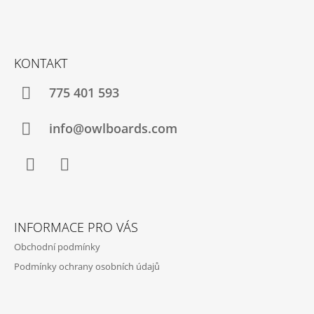
P
A
T
Í
KONTAKT
775 401 593
info@owlboards.com
Facebook
Instagram
INFORMACE PRO VÁS
Obchodní podmínky
Podmínky ochrany osobních údajů