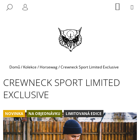
K
Přejít
NÁKUP
M
HLEDAT
na
KOŠÍK
O
PŘIHLÁŠENÍ
ZPĚT
ZPĚT
obsah
Š
Í
C
K
O
P
O
T
Domů
/
Kolekce
/
Horsewag
/
Crewneck Sport Limited Exclusive
Ř
CREWNECK SPORT LIMITED
E
B
EXCLUSIVE
U
J
E
NOVINKA
NA OBJEDNÁVKU
LIMITOVANÁ EDICE
T
E
N