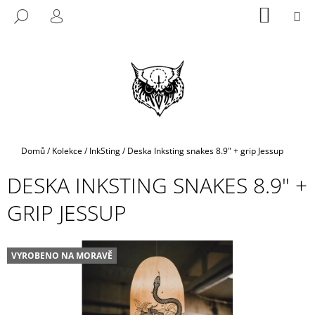
K
Přejít
NÁKUP
M
HLEDAT
na
KOŠÍK
O
PŘIHLÁŠENÍ
ZPĚT
ZPĚT
obsah
Š
Í
C
K
O
P
O
T
Domů
/
Kolekce
/
InkSting
/
Deska Inksting snakes 8.9" + grip Jessup
Ř
DESKA INKSTING SNAKES 8.9" +
E
B
GRIP JESSUP
U
J
E
VYROBENO NA MORAVĚ
T
E
N