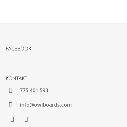
Z
Á
FACEBOOK
P
A
T
Í
KONTAKT
775 401 593
info@owlboards.com