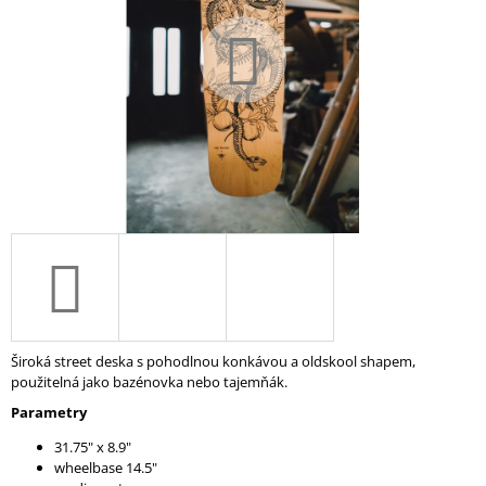
A
J
Í
T
?
HLEDAT
D
O
Široká street deska s pohodlnou konkávou a oldskool shapem,
P
použitelná jako bazénovka nebo tajemňák.
O
Parametry
R
U
31.75" x 8.9"
Č
wheelbase 14.5"
U