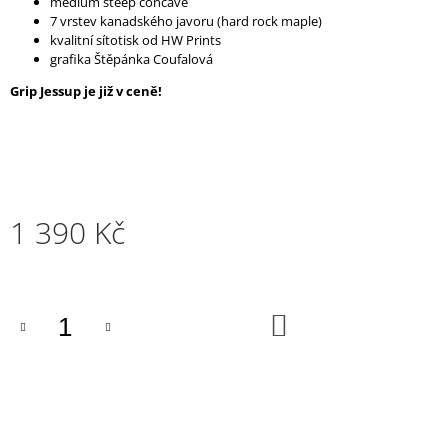
medium steep concave
J
7 vrstev kanadského javoru (hard rock maple)
E
kvalitní sítotisk od HW Prints
M
grafika Štěpánka Coufalová
E
Grip Jessup je již v ceně!
1 390 Kč
Měrná
cena:
DO
KOŠÍKU