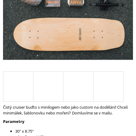
A
J
Í
T
?
HLEDAT
D
O
P
Čistý cruiser buďto s minilogem nebo jako custom na dodělání! Chceš
O
minimálek, šablonovku nebo moření? Domluvíme se v mailu.
R
Parametry
U
Č
30" x 8.75"
U