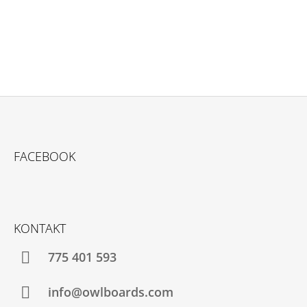
Z
Á
FACEBOOK
P
A
T
Í
KONTAKT
775 401 593
info@owlboards.com