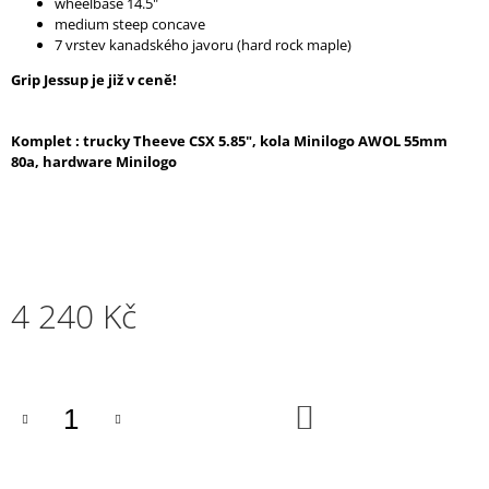
wheelbase 14.5"
J
medium steep concave
E
7 vrstev kanadského javoru (hard rock maple)
M
E
Grip Jessup je již v ceně!
Komplet : trucky Theeve CSX 5.85", kola Minilogo AWOL 55mm
80a, hardware Minilogo
4 240 Kč
Měrná
cena:
DO
KOŠÍKU