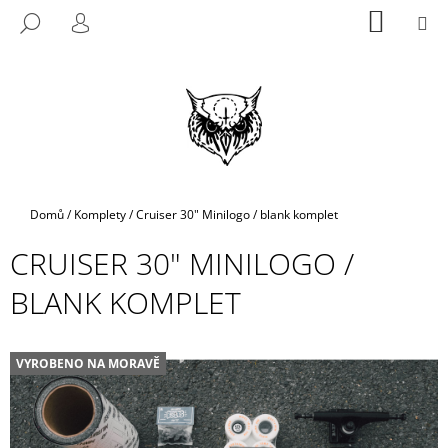
K
Přejít
NÁKUP
M
HLEDAT
na
KOŠÍK
O
PŘIHLÁŠENÍ
ZPĚT
ZPĚT
obsah
Š
Í
C
K
O
P
O
T
Domů
/
Komplety
/
Cruiser 30" Minilogo / blank komplet
Ř
CRUISER 30" MINILOGO /
E
B
BLANK KOMPLET
U
J
E
VYROBENO NA MORAVĚ
T
E
N