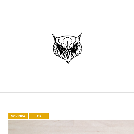
CO POTŘEBUJETE NAJÍT?
HLEDAT
DOPORUČUJEME
NOVINKA
TIP