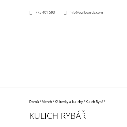
K
Přejít
na
O
ZPĚT
ZPĚT
775 401 593
info@owlboards.com
obsah
DO
DO
Š
OBCHODU
OBCHODU
Í
K
Domů
/
Merch
/
Kšiltovky a kulichy
/
Kulich Rybář
KULICH RYBÁŘ