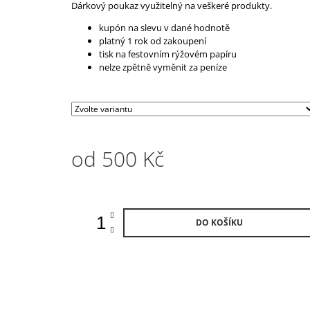
Dárkový poukaz využitelný na veškeré produkty.
kupón na slevu v dané hodnotě
platný 1 rok od zakoupení
tisk na festovním rýžovém papíru
nelze zpětně vyměnit za peníze
od
500 Kč
Měrná
cena:
DO KOŠÍKU