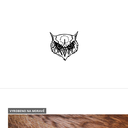
CO POTŘEBUJETE NAJÍT?
HLEDAT
DOPORUČUJEME
VYROBENO NA MORAVĚ