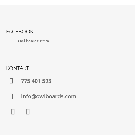
Z
Á
FACEBOOK
P
Owl boards store
A
T
Í
KONTAKT
775 401 593
info@owlboards.com
Facebook
Instagram