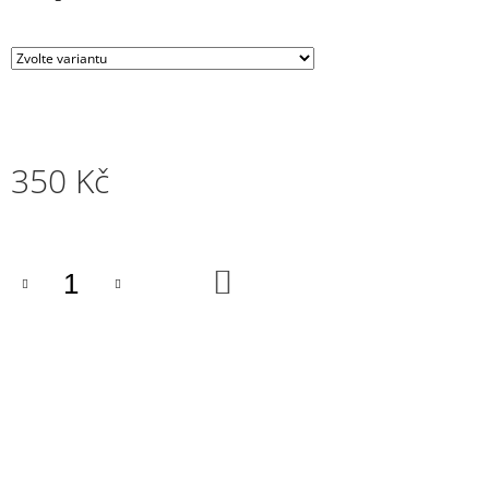
J
E
M
E
350 Kč
Měrná
cena:
DO
KOŠÍKU