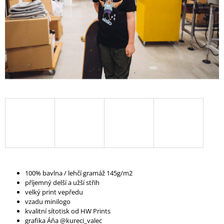
A
J
Í
T
?
HLEDAT
D
O
100% bavlna / lehčí gramáž 145g/m2
P
příjemný delší a užší střih
O
velký print vepředu
R
vzadu minilogo
U
kvalitní sítotisk od HW Prints
Č
grafika Áňa @kureci_valec
U